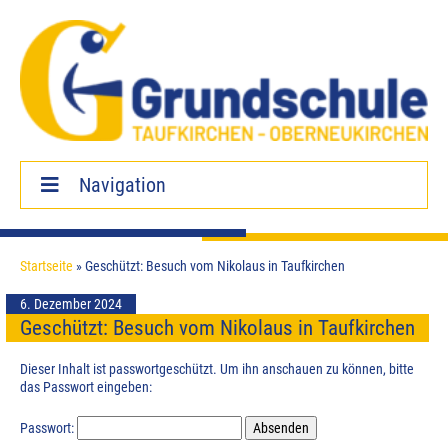
Navigation
Startseite
Startseite
»
Geschützt: Besuch vom Nikolaus in Taufkirchen
Aktuelles
6. Dezember 2024
Wichtige Termine
Geschützt: Besuch vom Nikolaus in Taufkirchen
Unsere Schule
Dieser Inhalt ist passwortgeschützt. Um ihn anschauen zu können, bitte
Unser Schulleben
das Passwort eingeben:
Infos für Eltern
Passwort: