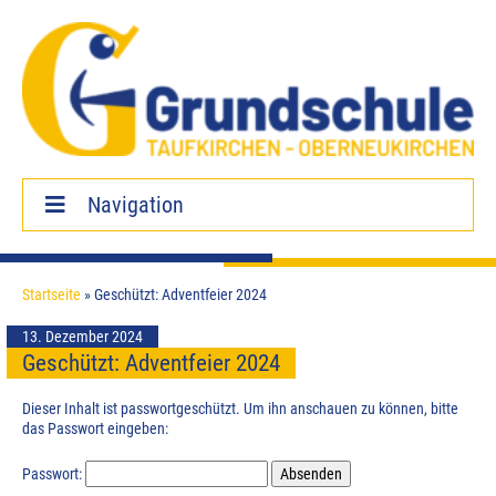
Navigation
Startseite
Startseite
»
Geschützt: Adventfeier 2024
Aktuelles
13. Dezember 2024
Wichtige Termine
Geschützt: Adventfeier 2024
Unsere Schule
Dieser Inhalt ist passwortgeschützt. Um ihn anschauen zu können, bitte
Unser Schulleben
das Passwort eingeben:
Infos für Eltern
Passwort: